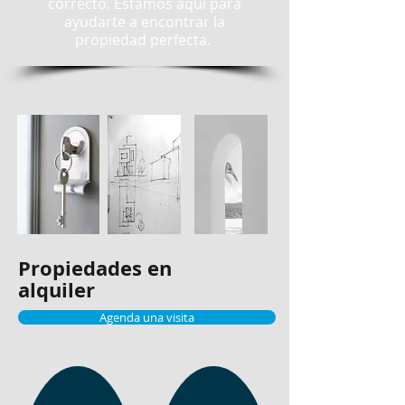
correcto.
​Estamos aquí para
ayudarte a encontrar la
propiedad perfecta.
Propiedades en
alquiler
Agenda una visita