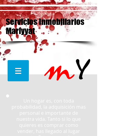
Servicios Inmobiliarios
Mariyyat
Un hogar es, con toda
probabilidad, la adquisición mas
personal e importante de
nuestra vida. Tanto si lo que
quieres es comprar como
vender, has llegado al lugar