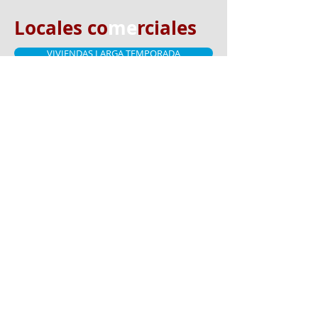
Locales co
me
rciales
VIVIENDAS LARGA TEMPORADA
VIVIENDAS VACACIONALES o POR TEMPORADA